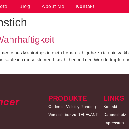
ote
Blog
About Me
Kontakt
stich
ahrhaftigkeit
men eines Mentorings in mein Leben. Ich gebe zu ich bin wirkl
ann kaufe ich diese kleinen Fläschchen mit den Wundertropfen 
]
PRODUKTE
LINKS
ncer
Codes of Visbility Reading
Kontakt
Von sichtbar zu RELEVANT
Datenschutz
Impressum