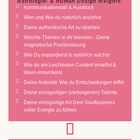
Astrologie- & Human Design Insights:
Kommunikationsstil & Ausdruck
Wen und Wie du natürlich anziehst
Deine authentische Art zu strahlen
Welche Themen in dir brennen - Deine
magnetische Positionierung
Wie Du expandierst & natürlich wächst
Wie du am Leichtesten Content erstellst &
Ideen entwickelst
Deine Autorität: Wie du Entscheidungen triffst
Deine einzigartigen (verborgenen) Talente
Deine einzigartige Art Dein Soulbusiness
voller Energie zu führen